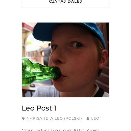
CZYTAJ DALEJ
Leo Post 1
NAPISANE W
LEO (POLSKI)
LEO
Cześć, jestem Leo i mam 10 lat. Zanim