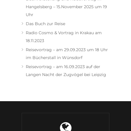
Hangelsberg – 15.November 2025 um 19
Uhr
Das Buch zur Reise
Radio Cosmo & Vortrag in Krakau am
18.11.2023
Reisevortrag – am 29.09.2023 um 18 Uhr
im Bücherstall in Wünsdorf
Reisevortrag – am 16.09.2023 auf der
Langen Nacht der Zugvögel bei Leipzig