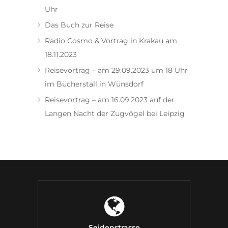
Uhr
Das Buch zur Reise
Radio Cosmo & Vortrag in Krakau am
18.11.2023
Reisevortrag – am 29.09.2023 um 18 Uhr
im Bücherstall in Wünsdorf
Reisevortrag – am 16.09.2023 auf der
Langen Nacht der Zugvögel bei Leipzig
Seidenstrasse