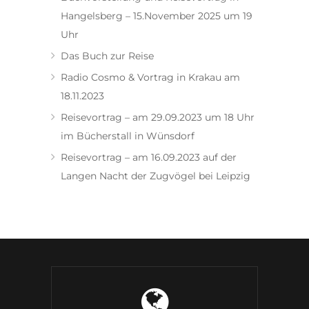
Hangelsberg – 15.November 2025 um 19
Uhr
Das Buch zur Reise
Radio Cosmo & Vortrag in Krakau am
18.11.2023
Reisevortrag – am 29.09.2023 um 18 Uhr
im Bücherstall in Wünsdorf
Reisevortrag – am 16.09.2023 auf der
Langen Nacht der Zugvögel bei Leipzig