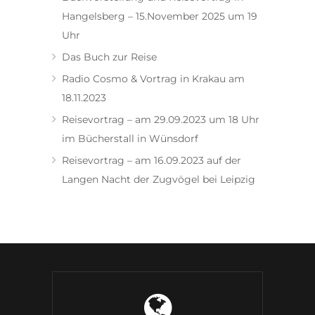
Hangelsberg – 15.November 2025 um 19
Uhr
Das Buch zur Reise
Radio Cosmo & Vortrag in Krakau am
18.11.2023
Reisevortrag – am 29.09.2023 um 18 Uhr
im Bücherstall in Wünsdorf
Reisevortrag – am 16.09.2023 auf der
Langen Nacht der Zugvögel bei Leipzig